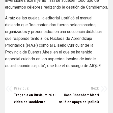
inversiones extranjeras”, así se suceden todo tipo de
argumentos célebres realzando la gestión de Cambiemos.
A raíz de las quejas, la editorial justificó el manual
diciendo que “los contenidos fueron seleccionados,
organizados y presentados en una secuencia didáctica
que responde tanto a los Núcleos de Aprendizaje
Prioritarios (N.A.P.) como al Diseño Curricular de la
Provincia de Buenos Aires, en el que se ha tenido
especial cuidado en los aspectos locales de índole
social, económica, etc”, ese fue el descargo de AIQUE.
Previous:
Next:
Navegación
Tragedia en Rusia, mirá el
Caso Chocobar: Macri
de
video del accidente
salió en apoyo del policía
entradas