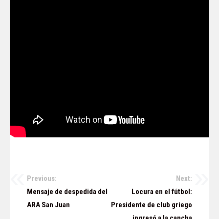
Previous:
Next:
Navegación
Mensaje de despedida del
Locura en el fútbol:
de
ARA San Juan
Presidente de club griego
ingresó a la cancha