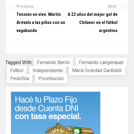
Previous:
Next:
Navegación
Tensión en vivo: Martín
A 22 años del mejor gol de
de
Arévalo a las piñas con un
Chilaver en el fútbol
vagabundo
argentino
entradas
Tagged With:
Fernando Berón
Fernando Langenauer
Fútbol
Independiente
María Soledad Garibaldi
Pedofilia
Prostitución