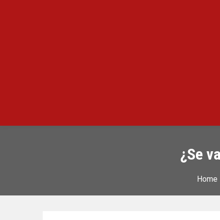
Infovirales
Noticias Virales de calidad en Argentina.
¿Se va
Home