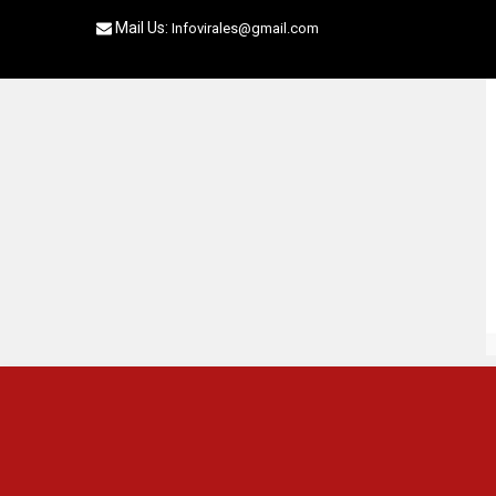
Skip
Mail Us:
Infovirales@gmail.com
to
content