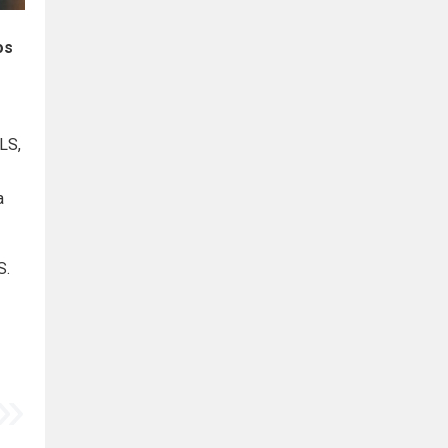
os
LS,
a
S.