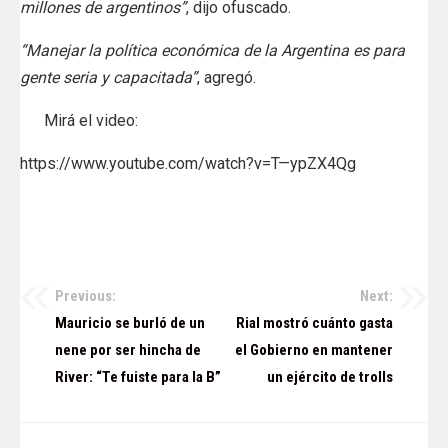
millones de argentinos”
, dijo ofuscado.
“Manejar la política económica de la Argentina es para
gente seria y capacitada”
, agregó.
Mirá el video:
https://www.youtube.com/watch?v=T—ypZX4Qg
Previous:
Next:
Navegación
Mauricio se burló de un
Rial mostró cuánto gasta
de
nene por ser hincha de
el Gobierno en mantener
River: “Te fuiste para la B”
un ejército de trolls
entradas