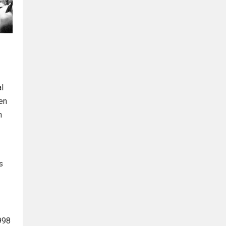
l
en
n
s
1998