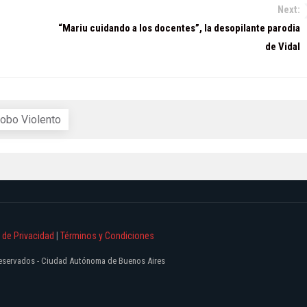
Next:
“Mariu cuidando a los docentes”, la desopilante parodia
de Vidal
obo Violento
a de Privacidad
|
Términos y Condiciones
 reservados - Ciudad Autónoma de Buenos Aires