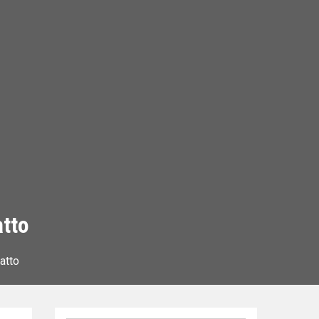
atto
atto