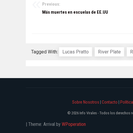
Previous:
Navegación
Más muertes en escuelas de EE.UU
de
entradas
Tagged With:
Lucas Pratto
River Plate
R
Sobre Nosotros
|
Contacto
|
Polític
© 2026 Info Virales - Todos los derechos
|
Theme: Arrival by
WPoperation