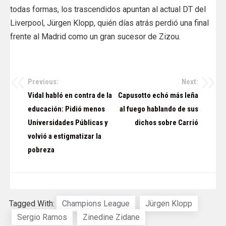
todas formas, los trascendidos apuntan al actual DT del
Liverpool, Jürgen Klopp, quién días atrás perdió una final
frente al Madrid como un gran sucesor de Zizou.
Previous:
Next:
Navegación
Vidal habló en contra de la
Capusotto echó más leña
de
educación: Pidió menos
al fuego hablando de sus
Universidades Públicas y
dichos sobre Carrió
entradas
volvió a estigmatizar la
pobreza
Tagged With:
Champions League
Jürgen Klopp
Sergio Ramos
Zinedine Zidane