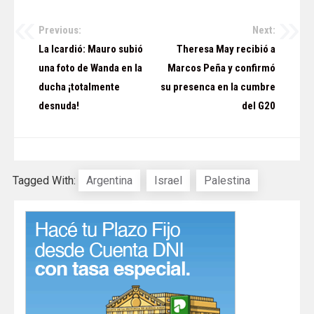
Previous:
Next:
Navegación
La Icardió: Mauro subió
Theresa May recibió a
de
una foto de Wanda en la
Marcos Peña y confirmó
ducha ¡totalmente
su presenca en la cumbre
entradas
desnuda!
del G20
Tagged With:
Argentina
Israel
Palestina