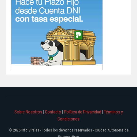
Sobre Nosotros
|
Contacto
|
Política de Privacidad
|
Términos y
Condiciones
© 2026 Info Virales - Todos los derechos reservados - Ciudad Autónoma de
Buenos Aires