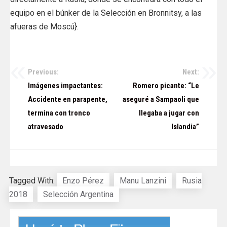
equipo en el búnker de la Selección en Bronnitsy, a las
afueras de Moscú}.
Previous:
Next:
Navegación
Imágenes impactantes:
Romero picante: “Le
de
Accidente en parapente,
aseguré a Sampaoli que
termina con tronco
llegaba a jugar con
entradas
atravesado
Islandia”
Tagged With:
Enzo Pérez
Manu Lanzini
Rusia
2018
Selección Argentina