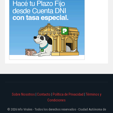
Sobre Nosotros
|
Contacto
|
Política de Privacidad
|
Términos y
Condiciones
© 2026 Info Virales - Todos los derechos reservados - Ciudad Autónoma de