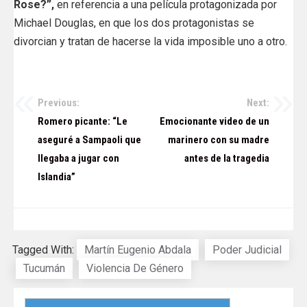
Rose?”,
en referencia a una película protagonizada por
Michael Douglas, en que los dos protagonistas se
divorcian y tratan de hacerse la vida imposible uno a otro.
Previous:
Next:
Navegación
Romero picante: “Le
Emocionante video de un
de
aseguré a Sampaoli que
marinero con su madre
llegaba a jugar con
antes de la tragedia
entradas
Islandia”
Tagged With:
Martín Eugenio Abdala
Poder Judicial
Tucumán
Violencia De Género