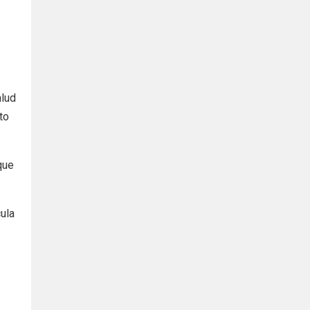
alud
to
que
cula