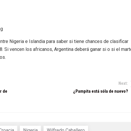
kg
tre Nigeria e Islandia para saber si tiene chances de clasificar
 Si vencen los africanos, Argentina deberá ganar si o si el mar
os.
Next:
r de
¿Pampita está sóla de nuevo?
Croacia
Nigeria
Wilfredo Caballero