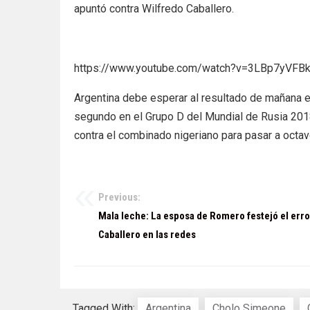
apuntó contra Wilfredo Caballero.
https://www.youtube.com/watch?v=3LBp7yVFB
Argentina debe esperar al resultado de mañana en
segundo en el Grupo D del Mundial de Rusia 2018.
contra el combinado nigeriano para pasar a octav
Previous:
Navegación
Mala leche: La esposa de Romero festejó el erro
de
Caballero en las redes
entradas
Tagged With:
Argentina
Cholo Simeone