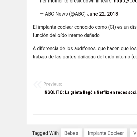
her mother to break down in tears.
https://t.
— ABC News (@ABC)
June 22, 2018
El implante coclear conocido como (CI) es un di
función del oído interno dañado.
A diferencia de los audífonos, que hacen que lo
trabajo de las partes dañadas del oído interno (c
Previous:
Navegación
INSÓLITO: La grieta llegó a Netflix en redes soci
de
entradas
Tagged With:
Bebes
Implante Coclear
V