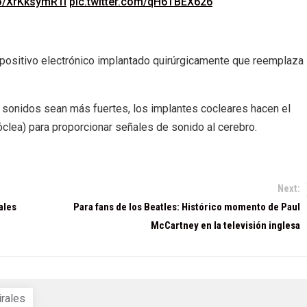
co/XrKksymR1i
pic.twitter.com/qH6TBEX626
spositivo electrónico implantado quirúrgicamente que reemplaza 
s sonidos sean más fuertes, los implantes cocleares hacen el
óclea) para proporcionar señales de sonido al cerebro.
Next:
ales
Para fans de los Beatles: Histórico momento de Paul
McCartney en la televisión inglesa
irales