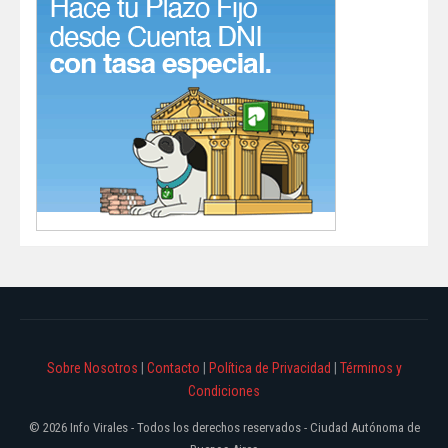
Sobre Nosotros
|
Contacto
|
Política de Privacidad
|
Términos y
Condiciones
© 2026 Info Virales - Todos los derechos reservados - Ciudad Autónoma de