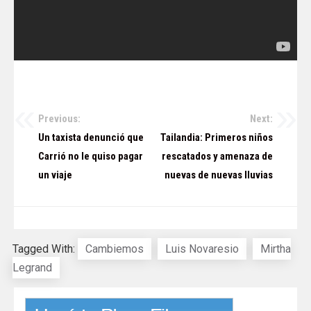
Previous:
Next:
Navegación
Un taxista denunció que
Tailandia: Primeros niños
de
Carrió no le quiso pagar
rescatados y amenaza de
un viaje
nuevas de nuevas lluvias
entradas
Tagged With:
Cambiemos
Luis Novaresio
Mirtha
Legrand