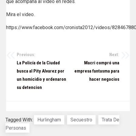
que acompaña al video en redes.
Mira el video.
https://www.facebook.com/cronista2012/videos/82846788
Previous:
Next:
Navegación
La Policía de la Ciudad
Macri compró una
de
busca al Pity Alvarez por
empresa fantasma para
un homicidio y ordenaron
hacer negocios
entradas
su detencion
Tagged With:
Hurlingham
Secuestro
Trata De
Personas