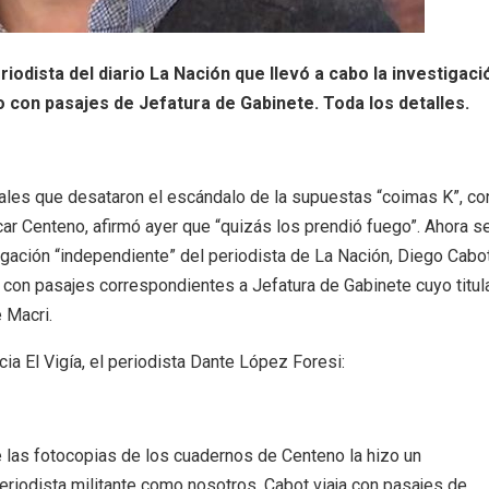
riodista del diario La Nación que llevó a cabo la investigaci
 con pasajes de Jefatura de Gabinete. Toda los detalles.
ales que desataron el escándalo de la supuestas “coimas K”, co
ar Centeno, afirmó ayer que “quizás los prendió fuego”. Ahora se
gación “independiente” del periodista de La Nación, Diego Cabot
, con pasajes correspondientes a Jefatura de Gabinete cuyo titul
 Macri.
cia El Vigía, el periodista Dante López Foresi:
 las fotocopias de los cuadernos de Centeno la hizo un
eriodista militante como nosotros. Cabot viaja con pasajes de