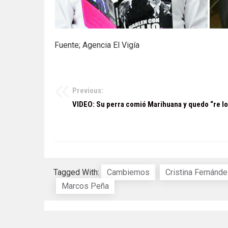
Fuente; Agencia El Vigía
Previous:
Navegación
VIDEO: Su perra comió Marihuana y quedo “re l
de
entradas
Tagged With:
Cambiemos
Cristina Fernánde
Marcos Peña