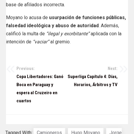
base de afiliados incorrecta.
Moyano lo acusa de
usurpación de funciones públicas,
falsedad ideológica y abuso de autoridad
. Además,
calificó la multa de
“ilegal y exorbitante”
aplicada con la
intención de
“vaciar”
al gremio.
Previous:
Next:
Navegación
Copa Libertadores: Ganó
Superliga Capítulo 4: Días,
de
Boca en Paraguay y
Horarios, Árbitros y TV
espera al Cruzeiro en
entradas
cuartos
Tagged With:
Camioneros
Hugo Moyano
Jorge