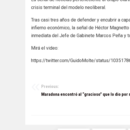
crisis terminal del modelo neoliberal.
Tras casi tres años de defender y encubrir a cap
infierno económico, la señal de Héctor Magnetto 
inmediata del Jefe de Gabinete Marcos Peña y t
Mirá el video:
https://twitter.com/GuidoMolte/status/10351
Previous:
Navegación
Maradona encontró al “gracioso” que lo dio por
de
entradas