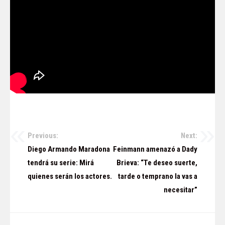
Previous:
Next:
Navegación
Diego Armando Maradona
Feinmann amenazó a Dady
de
tendrá su serie: Mirá
Brieva: “Te deseo suerte,
quienes serán los actores.
tarde o temprano la vas a
entradas
necesitar”