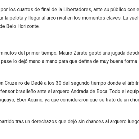
por los cuartos de final de la Libertadores, ante su público con e
r la pelota y llegar al arco rival en los momentos claves. La vuel
 de Belo Horizonte.
36 minutos del primer tiempo, Mauro Zárate gestó una jugada desd
e pase lo dejó mano a mano para que defina de muy buena forma
 en Cruzeiro de Dedé a los 30 del segundo tiempo donde el árbit
defensor brasileño ante el arquero Andrada de Boca. Todo el equi
araguayo, Eber Aquino, ya que consideraron que se trató de un ch
al partido tras un derechazos que dejó sin chances al arquero lueg