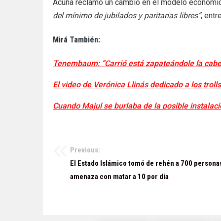
Acuña reclamó un cambio en el modelo económic
del mínimo de jubilados y paritarias libres”
, entr
Mirá También:
Tenembaum: “Carrió está zapateándole la cabe
El video de Verónica Llinás dedicado a los trolls
Cuando Majul se burlaba de la posible instalac
Previous:
Navegación
El Estado Islámico tomó de rehén a 700 persona
de
amenaza con matar a 10 por día
entradas