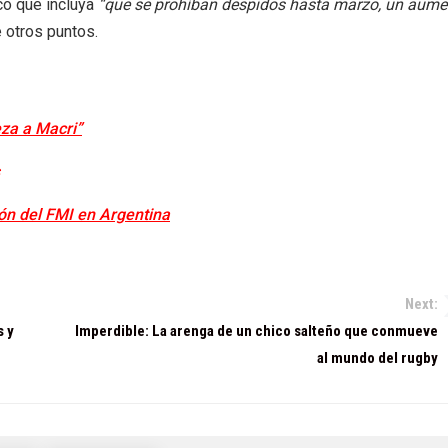
o que incluya
“que se prohíban despidos hasta marzo, un aume
e otros puntos.
za a Macri”
ión del FMI en Argentina
Next:
s y
Imperdible: La arenga de un chico salteño que conmueve
al mundo del rugby