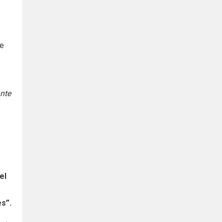
ne
nte
el
s”.