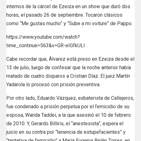
internos de la cárcel de Ezeiza en un show que duró dos
horas, el pasado 26 de septiembre. Tocaron clásicos
como “Me gustas mucho” y “Sube a mi voiture” de Pappo.
https://www.youtube.com/watch?
time_continue=563&v=GR-eIGfkULI
Cabe recordar que, Álvarez está preso en Ezeiza desde el
13 de julio, luego de confesar que la noche anterior había
matado de cuatro disparos a Cristian Díaz. El juez Martín
Yadarola lo procesó con prisión preventiva.
Por otro lado, Eduardo Vázquez, exbaterista de Callejeros,
fue condenado a prisión perpetua por el femicidio de su
esposa, Wanda Taddei, a la que asesinó el 10 de febrero
de 2010. Y, Gerardo Billiris, el “anestesista”, espera el
juicio en su contra por “tenencia de estupefacientes” y
“tentativa de femicidio” a María Eugenia Belén Torres, en