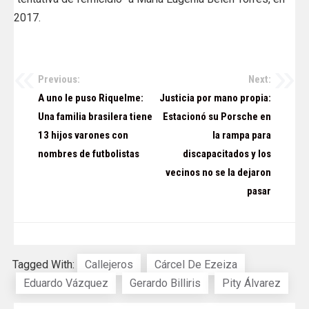
2017.
Previous:
Next:
Navegación
A uno le puso Riquelme:
Justicia por mano propia:
de
Una familia brasilera tiene
Estacionó su Porsche en
13 hijos varones con
la rampa para
entradas
nombres de futbolistas
discapacitados y los
vecinos no se la dejaron
pasar
Tagged With:
Callejeros
Cárcel De Ezeiza
Eduardo Vázquez
Gerardo Billiris
Pity Álvarez