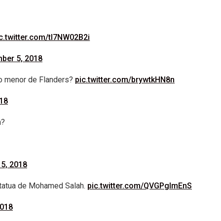
c.twitter.com/tI7NW02B2i
ber 5, 2018
ijo menor de Flanders?
pic.twitter.com/brywtkHN8n
18
h?
5, 2018
estatua de Mohamed Salah.
pic.twitter.com/QVGPglmEnS
2018