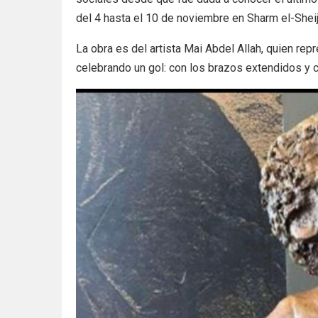
del 4 hasta el 10 de noviembre en Sharm el-Sheij
La obra es del artista Mai Abdel Allah, quien rep
celebrando un gol: con los brazos extendidos y