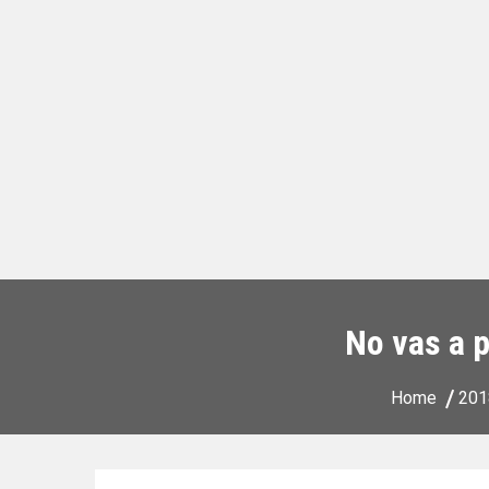
No vas a p
Home
201