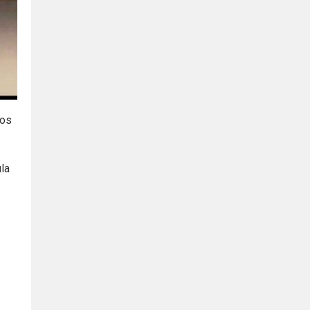
ios
la