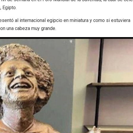
, Egipto.
resentó al internacional egipcio en miniatura y como si estuviera
 con una cabeza muy grande.