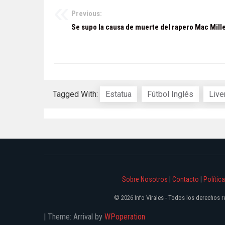
Previous:
Navegación
Se supo la causa de muerte del rapero Mac Mill
de
entradas
Tagged With:
Estatua
Fútbol Inglés
Live
Sobre Nosotros
|
Contacto
|
Polític
© 2026 Info Virales - Todos los derechos
|
Theme: Arrival by
WPoperation