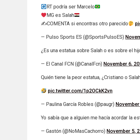
RT podría ser Marcelo
MG es Salah
✍
COMENTA si encontras otro parecido
pi
— Pulso Sports ES (@SportsPulsoES)
Novem
¿Es una estatua sobre Salah o es sobre el h
— El Canal FCN (@CanalFcn)
November 6, 20
Quién tiene la peor estatua, ¿Cristiano o Sala
pic.twitter.com/1p2OCkK2vn
— Paulina García Robles (@paugr)
November 
Yo sabía que a alguien me hacía acordar la 
— Gastón (@NoMasCachorro)
November 5, 