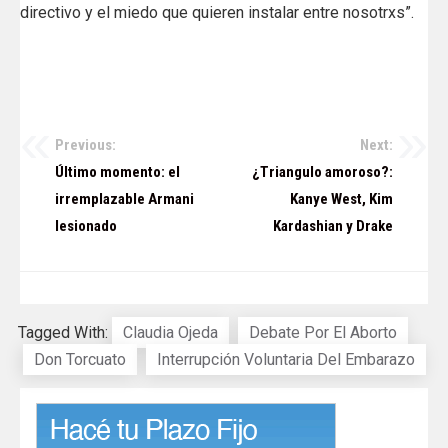
directivo y el miedo que quieren instalar entre nosotrxs”.
Previous:
Next:
Navegación
Último momento: el
¿Triangulo amoroso?:
de
irremplazable Armani
Kanye West, Kim
lesionado
Kardashian y Drake
entradas
Tagged With:
Claudia Ojeda
Debate Por El Aborto
Don Torcuato
Interrupción Voluntaria Del Embarazo