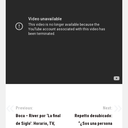
Previous:
Next:
Navegación
Boca – River por ‘La final
Repetto desubicado:
de
de Siglo’: Horario, TV,
“¿Sos una persona