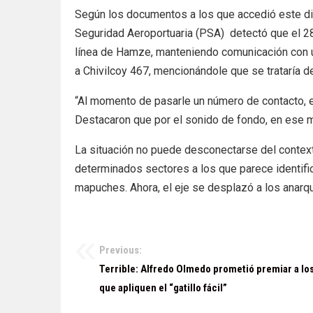
Según los documentos a los que accedió este diar
Seguridad Aeroportuaria (PSA) detectó que el 28
línea de Hamze, manteniendo comunicación con un
a Chivilcoy 467, mencionándole que se trataría d
“Al momento de pasarle un número de contacto, e
Destacaron que por el sonido de fondo, en ese 
La situación no puede desconectarse del context
determinados sectores a los que parece identifi
mapuches. Ahora, el eje se desplazó a los anarqu
Previous:
Navegación
Terrible: Alfredo Olmedo prometió premiar a los
de
que apliquen el “gatillo fácil”
entradas