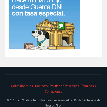
Sobre Nosotros
|
Contacto
|
Política de Privacidad
|
Términos y
Condiciones
© 2026 Info Virales - Todos los derechos reservados - Ciudad Autónoma de
Buenos Aires