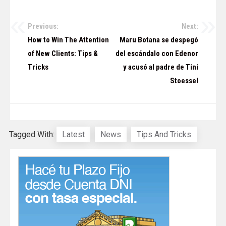
Previous:
Next:
Navegación
How to Win The Attention
Maru Botana se despegó
de
of New Clients: Tips &
del escándalo con Edenor
Tricks
y acusó al padre de Tini
entradas
Stoessel
Tagged With:
Latest
News
Tips And Tricks