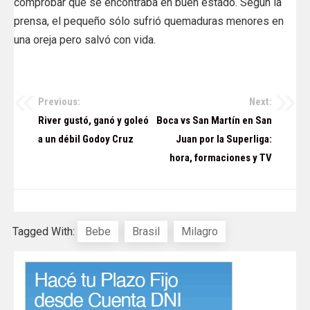
comprobar que se encontraba en buen estado. Según la
prensa, el pequeño sólo sufrió quemaduras menores en
una oreja pero salvó con vida.
Previous:
Next:
Navegación
River gustó, ganó y goleó
Boca vs San Martín en San
de
a un débil Godoy Cruz
Juan por la Superliga:
hora, formaciones y TV
entradas
Tagged With:
Bebe
Brasil
Milagro