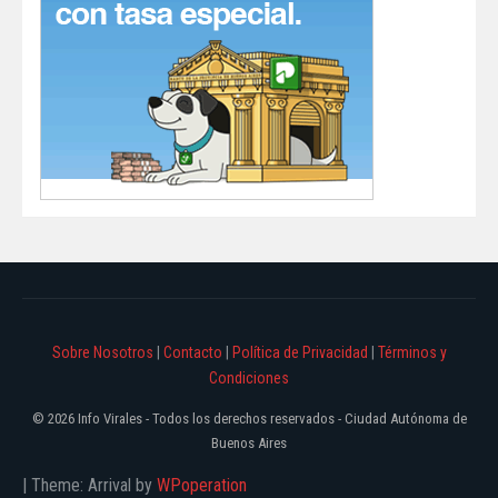
Sobre Nosotros
|
Contacto
|
Política de Privacidad
|
Términos y
Condiciones
© 2026 Info Virales - Todos los derechos reservados - Ciudad Autónoma de
Buenos Aires
|
Theme: Arrival by
WPoperation