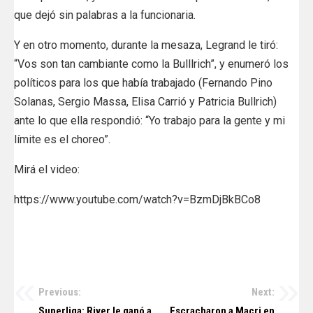
que dejó sin palabras a la funcionaria.
Y en otro momento, durante la mesaza, Legrand le tiró:
“Vos son tan cambiante como la Bulllrich”, y enumeró los
políticos para los que había trabajado (Fernando Pino
Solanas, Sergio Massa, Elisa Carrió y Patricia Bullrich)
ante lo que ella respondió: “Yo trabajo para la gente y mi
límite es el choreo”.
Mirá el video:
https://www.youtube.com/watch?v=BzmDjBkBCo8
Previous:
Next:
Navegación
Superliga: River le ganó a
Escracharon a Macri en