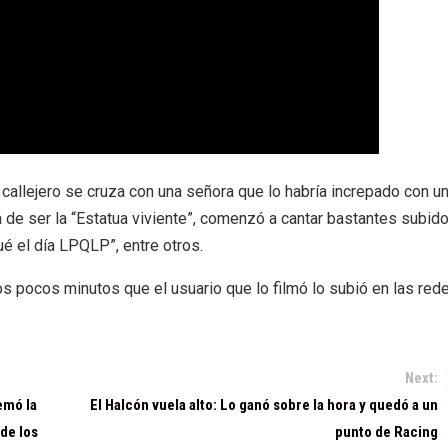
a callejero se cruza con una señora que lo habría increpado con u
 de ser la “Estatua viviente”, comenzó a cantar bastantes subid
ué el día LPQLP”, entre otros.
os pocos minutos que el usuario que lo filmó lo subió en las red
Next:
emó la
El Halcón vuela alto: Lo ganó sobre la hora y quedó a un
de los
punto de Racing