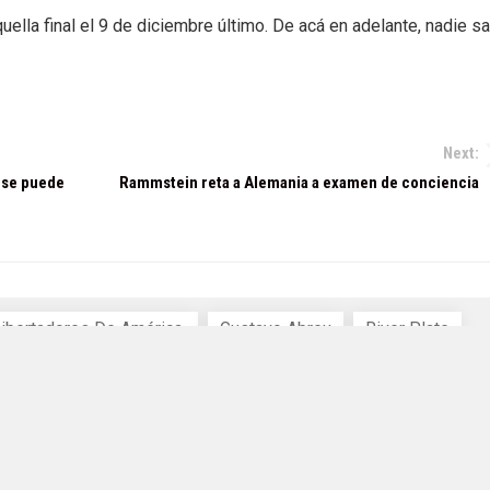
quella final el 9 de diciembre último. De acá en adelante, nadie s
Next:
o se puede
Rammstein reta a Alemania a examen de conciencia
ibertadores De América.
Gustavo Abreu
River Plate