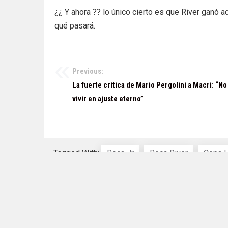
¿¿ Y ahora ?? lo único cierto es que River ganó a
qué pasará.
Previous:
Navegación
La fuerte crítica de Mario Pergolini a Macri: “N
de
vivir en ajuste eterno”
entradas
Tagged With:
Boca Jr
Boca River
Copa L
Super Final De Copa Libertadores
TAS