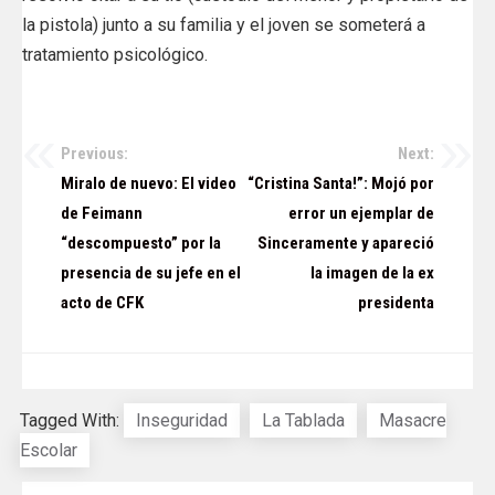
la pistola) junto a su familia y el joven se someterá a
tratamiento psicológico.
Previous:
Next:
Navegación
Miralo de nuevo: El video
“Cristina Santa!”: Mojó por
de
de Feimann
error un ejemplar de
“descompuesto” por la
Sinceramente y apareció
entradas
presencia de su jefe en el
la imagen de la ex
acto de CFK
presidenta
Tagged With:
Inseguridad
La Tablada
Masacre
Escolar