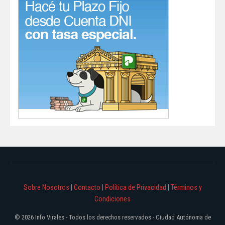
Sobre Nosotros
|
Contacto
|
Política de Privacidad
|
Términos y
Condiciones
© 2026 Info Virales - Todos los derechos reservados - Ciudad Autónoma de