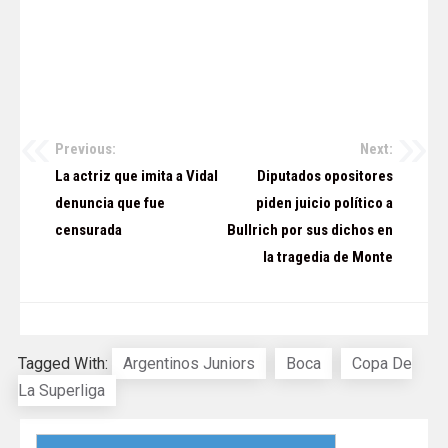
Previous:
Next:
Navegación
La actriz que imita a Vidal
Diputados opositores
de
denuncia que fue
piden juicio político a
censurada
Bullrich por sus dichos en
entradas
la tragedia de Monte
Tagged With:
Argentinos Juniors
Boca
Copa De
La Superliga