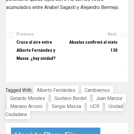
acumulados entre Anabel Sagasti y Alejandro Bermejo.
Previous:
Next:
Navegación
Cruce al aire entre
Abuelas confirmó al nieto
de
Alberto Fernández y
130
Massa: ¿hay unidad?
entradas
Tagged With:
Alberto Fernández
Cambiemos
Gerardo Morales
Gustavo Bordet
Juan Manzur
Mariano Arcioni
Sergio Massa
UCR
Unidad
Ciudadana