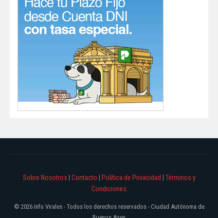
Sobre Nosotros
|
Contacto
|
Política de Privacidad
|
Términos y
Condiciones
© 2026 Info Virales - Todos los derechos reservados - Ciudad Autónoma de
Buenos Aires