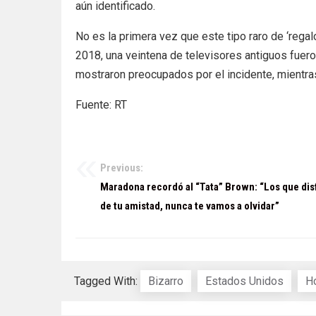
aún identificado.
No es la primera vez que este tipo raro de ‘rega
2018, una veintena de televisores antiguos fuer
mostraron preocupados por el incidente, mientras
Fuente: RT
Previous:
Navegación
Maradona recordó al “Tata” Brown: “Los que di
de
de tu amistad, nunca te vamos a olvidar”
entradas
Tagged With:
Bizarro
Estados Unidos
H