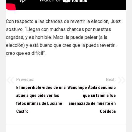
Con respecto a las chances de revertir la elección, Juez
sostuvo: “Llegan con muchas chances por nuestras
cagadas, y es horrible. Macri la puede pelear (a la
elección) y está bueno que crea que la pueda revertir…
creo que es difícil”.
Previous:
Next:
Navegación
El imperdible video de una
Wanchope Ábila denunció
de
abuela que pide ver las
que su familia fue
fotos íntimas de Luciano
amenazada de muerte en
entradas
Castro
Córdoba