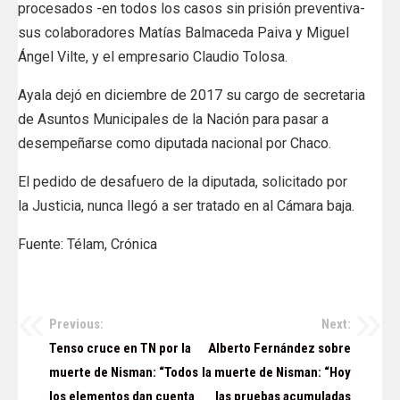
procesados -en todos los casos sin prisión preventiva-
sus colaboradores Matías Balmaceda Paiva y Miguel
Ángel Vilte, y el empresario Claudio Tolosa.
Ayala dejó en diciembre de 2017 su cargo de secretaria
de Asuntos Municipales de la Nación para pasar a
desempeñarse como diputada nacional por Chaco.
El pedido de desafuero de la diputada, solicitado por
la Justicia, nunca llegó a ser tratado en al Cámara baja.
Fuente: Télam, Crónica
Previous:
Next:
Navegación
Tenso cruce en TN por la
Alberto Fernández sobre
de
muerte de Nisman: “Todos
la muerte de Nisman: “Hoy
los elementos dan cuenta
las pruebas acumuladas