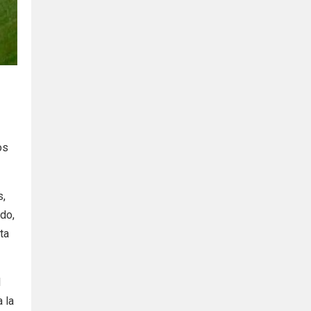
os
s,
rdo,
ta
l
 la