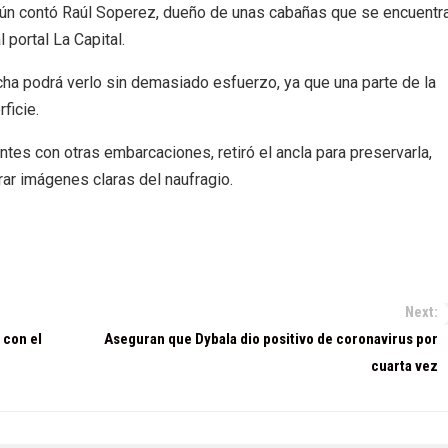
egún contó Raúl Soperez, dueño de unas cabañas que se encuentr
 portal La Capital.
cha podrá verlo sin demasiado esfuerzo, ya que una parte de la
ficie.
entes con otras embarcaciones, retiró el ancla para preservarla,
rar imágenes claras del naufragio.
Next:
 con el
Aseguran que Dybala dio positivo de coronavirus por
cuarta vez