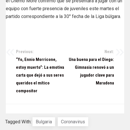
el Cherno More confirmó que se presentará a jugar con un
equipo con fuerte presencia de juveniles este martes el
partido correspondiente a la 30° fecha de la Liga búlgara.
Previous:
Next:
Navegación
“Yo, Ennio Morricone,
Una buena para el Diego:
de
estoy muerto”: La emotiva
Gimnasia renovó a un
carta que dejó a sus seres
jugador clave para
entradas
queridos el mítico
Maradona
compositor
Tagged With:
Bulgaria
Coronavirus