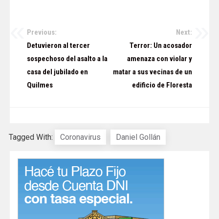
Previous:
Next:
Navegación
Detuvieron al tercer
Terror: Un acosador
de
sospechoso del asalto a la
amenaza con violar y
casa del jubilado en
matar a sus vecinas de un
entradas
Quilmes
edificio de Floresta
Tagged With:
Coronavirus
Daniel Gollán