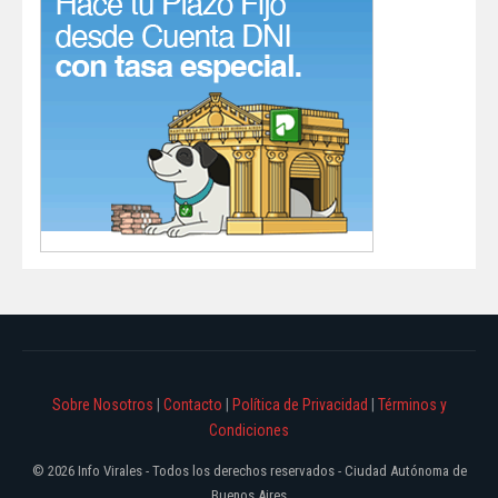
Sobre Nosotros
|
Contacto
|
Política de Privacidad
|
Términos y
Condiciones
© 2026 Info Virales - Todos los derechos reservados - Ciudad Autónoma de
Buenos Aires