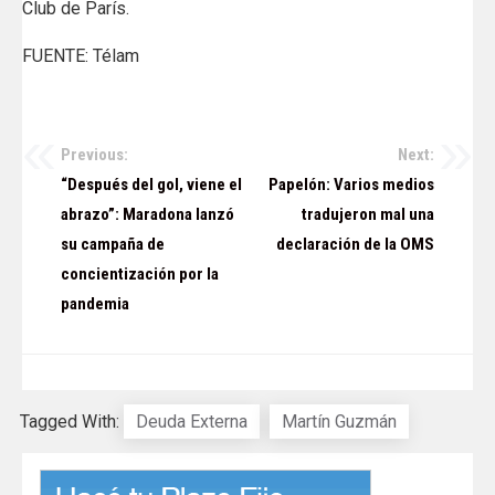
Club de París.
FUENTE: Télam
Previous:
Next:
Navegación
“Después del gol, viene el
Papelón: Varios medios
de
abrazo”: Maradona lanzó
tradujeron mal una
su campaña de
declaración de la OMS
entradas
concientización por la
pandemia
Tagged With:
Deuda Externa
Martín Guzmán