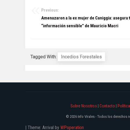
Previous:
Navegación
Amenazaron a la ex mujer de Caniggia: asegura 
de
“información sensible” de Mauricio Macri
entradas
Tagged With:
Incedios Forestales
Sobre Nosotros
|
Contacto
|
Polític
© 2026 Info Virales - Todos los derechos
|
Theme: Arrival by
WPoperation