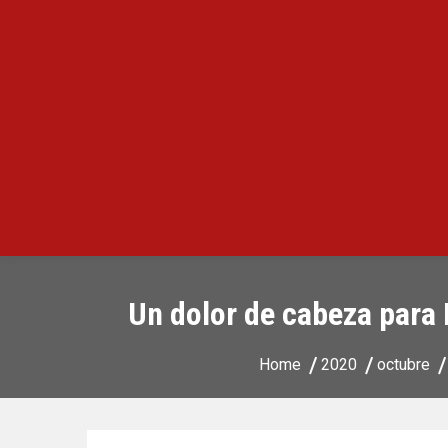
Infovirales
Noticias Virales de calidad en Argentina.
Un dolor de cabeza para 
Home
2020
octubre