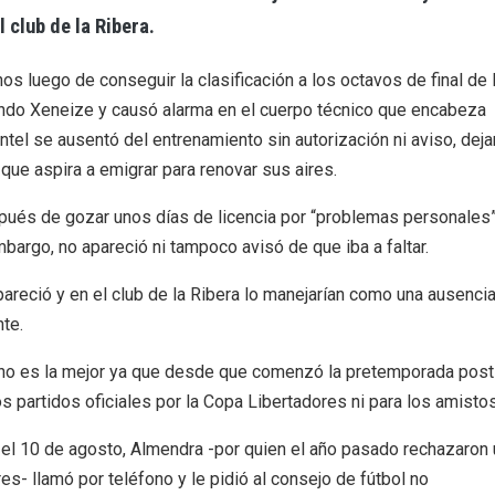
 club de la Ribera.
 luego de conseguir la clasificación a los octavos de final de 
undo Xeneize y causó alarma en el cuerpo técnico que encabeza
ntel se ausentó del entrenamiento sin autorización ni aviso, dej
 que aspira a emigrar para renovar sus aires.
pués de gozar unos días de licencia por “problemas personales”
mbargo, no apareció ni tampoco avisó de que iba a faltar.
apareció y en el club de la Ribera lo manejarían como una ausenci
te.
ub no es la mejor ya que desde que comenzó la pretemporada post
 partidos oficiales por la Copa Libertadores ni para los amisto
el 10 de agosto, Almendra -por quien el año pasado rechazaron
s- llamó por teléfono y le pidió al consejo de fútbol no