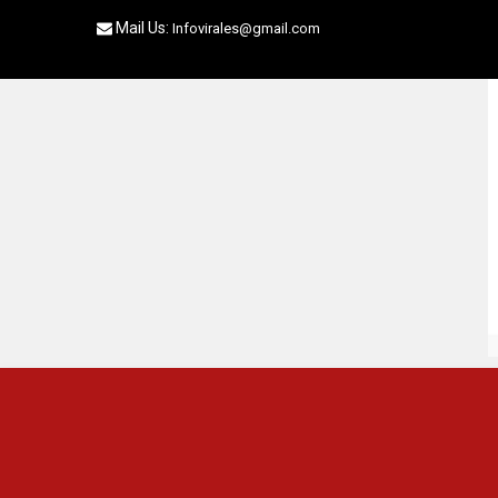
Skip
Mail Us:
Infovirales@gmail.com
to
content