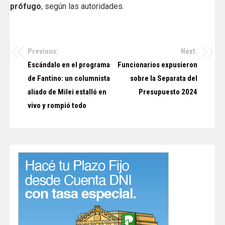
prófugo
, según las autoridades.
Previous:
Next:
Navegación
Escándalo en el programa
Funcionarios expusieron
de
de Fantino: un columnista
sobre la Separata del
aliado de Milei estalló en
Presupuesto 2024
entradas
vivo y rompió todo