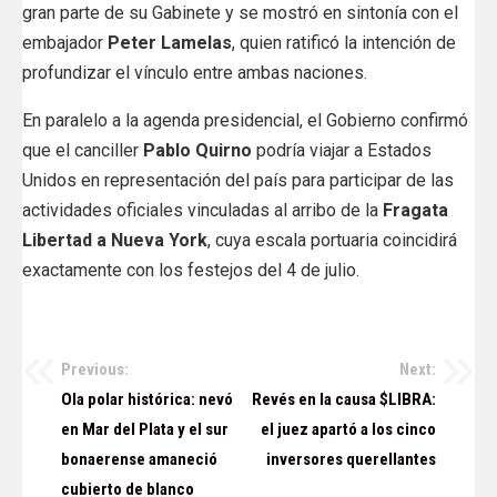
gran parte de su Gabinete y se mostró en sintonía con el
embajador
Peter Lamelas
, quien ratificó la intención de
profundizar el vínculo entre ambas naciones.
En paralelo a la agenda presidencial, el Gobierno confirmó
que el canciller
Pablo Quirno
podría viajar a Estados
Unidos en representación del país para participar de las
actividades oficiales vinculadas al arribo de la
Fragata
Libertad a Nueva York
, cuya escala portuaria coincidirá
exactamente con los festejos del 4 de julio.
Previous:
Next:
Navegación
Ola polar histórica: nevó
Revés en la causa $LIBRA:
de
en Mar del Plata y el sur
el juez apartó a los cinco
bonaerense amaneció
inversores querellantes
entradas
cubierto de blanco