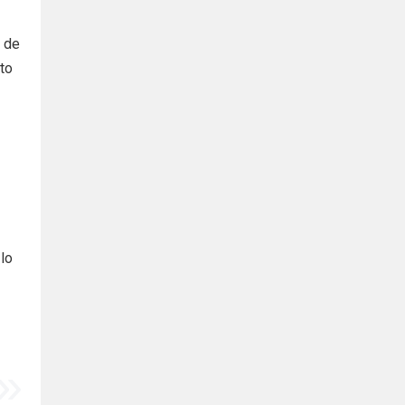
l de
to
 lo