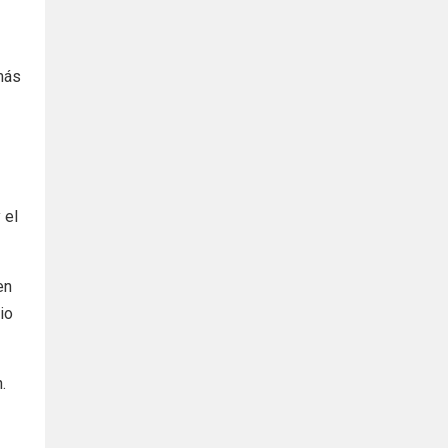
más
 el
en
io
.