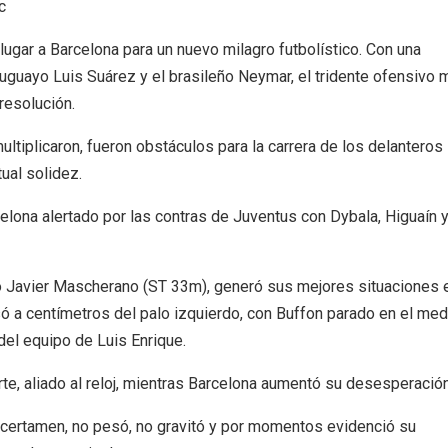
c
io lugar a Barcelona para un nuevo milagro futbolístico. Con una
ruguayo Luis Suárez y el brasileño Neymar, el tridente ofensivo 
resolución.
tiplicaron, fueron obstáculos para la carrera de los delanteros
tual solidez.
lona alertado por las contras de Juventus con Dybala, Higuaín y
no Javier Mascherano (ST 33m), generó sus mejores situaciones 
ó a centímetros del palo izquierdo, con Buffon parado en el med
 del equipo de Luis Enrique.
te, aliado al reloj, mientras Barcelona aumentó su desesperación
l certamen, no pesó, no gravitó y por momentos evidenció su