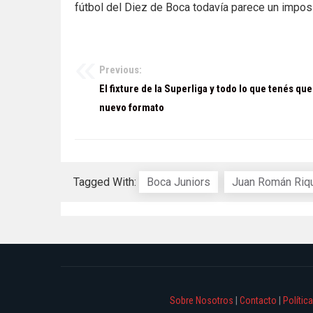
fútbol del Diez de Boca todavía parece un impos
Previous:
Navegación
El fixture de la Superliga y todo lo que tenés que
de
nuevo formato
entradas
Tagged With:
Boca Juniors
Juan Román Riq
Sobre Nosotros
|
Contacto
|
Polític