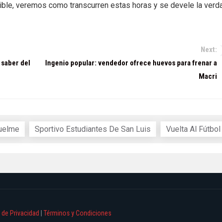
ible, veremos como transcurren estas horas y se devele la verd
Next:
 saber del
Ingenio popular: vendedor ofrece huevos para frenar a
Macri
uelme
Sportivo Estudiantes De San Luis
Vuelta Al Fútbol
a de Privacidad
|
Términos y Condiciones