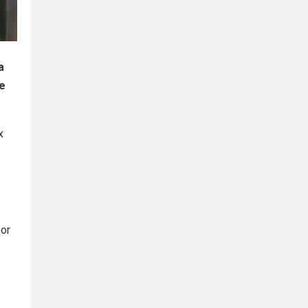
a
te
x
por