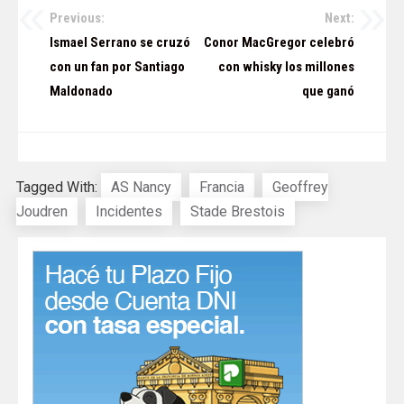
Previous:
Next:
Navegación
Ismael Serrano se cruzó
Conor MacGregor celebró
de
con un fan por Santiago
con whisky los millones
Maldonado
que ganó
entradas
Tagged With:
AS Nancy
Francia
Geoffrey
Joudren
Incidentes
Stade Brestois